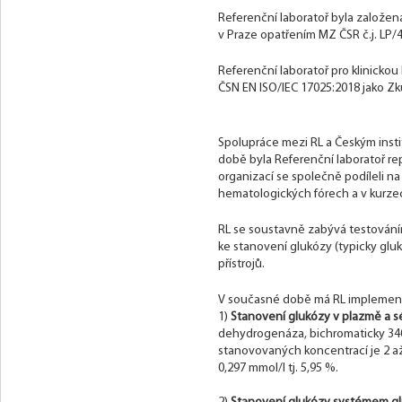
Referenční laboratoř byla založena
v Praze opatřením MZ ČSR č.j. LP/4-
Referenční laboratoř pro klinickou
ČSN EN ISO/IEC 17025:2018 jako Zku
Spolupráce mezi RL a Českým instit
době byla Referenční laboratoř r
organizací se společně podíleli n
hematologických fórech a v kurze
RL se soustavně zabývá testováním
ke stanovení glukózy (typicky gl
přístrojů.
V současné době má RL implement
1)
Stanovení glukózy v plazmě a s
dehydrogenáza, bichromaticky 340
stanovovaných koncentrací je 2 až 
0,297 mmol/l tj. 5,95 %.