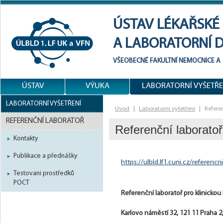
ÚSTAV LÉKAŘSKÉ
A LABORATORNÍ 
VŠEOBECNÉ FAKULTNÍ NEMOCNICE
A
ÚSTAV
VÝUKA
LABORATORNÍ VYŠETŘE
LABORATORNÍ VYŠETŘENÍ
Úvod
|
Laboratorní vyšetření
|
Refere
REFERENČNÍ LABORATOŘ
Referenční laboratoř
Kontakty
Publikace a přednášky
https://ulbld.lf1.cuni.cz/referencni
Testovani prostředků
POCT
Referenční laboratoř pro klinickou
Karlovo náměstí 32, 121 11 Praha 2,