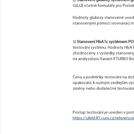
2)
Stanovení glukózy systémem gl
GLU2) včetně formuláře pro Proto
Hodnoty glukózy stanovené uvede
stanovenými pomocí srovnávací m
3)
Stanovení HbA1c systémem POC
testování systému. Hodnoty HbA1
zhodnoceny s výsledky stanovený
na analyzátoru Variant II TURBO B
Cena a podmínky testování na dota
opakování, k nutným vedlejším vý
změny nebo dodatečné testování
Postup testování je uveden v pro
https://ulbld.lf1.cuni.cz/referencni