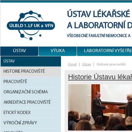
ÚSTAV LÉKAŘSKÉ
A LABORATORNÍ 
VŠEOBECNÉ FAKULTNÍ NEMOCNICE
A
ÚSTAV
VÝUKA
LABORATORNÍ VYŠETŘE
ÚSTAV
Úvod
|
Ústav
|
Historie pracoviště
HISTORIE PRACOVIŠTĚ
Historie Ústavu léka
PRACOVIŠTĚ
ORGANIZAČNÍ SCHÉMA
AKREDITACE PRACOVIŠTĚ
ETICKÝ KODEX
VÝROČNÍ ZPRÁVY